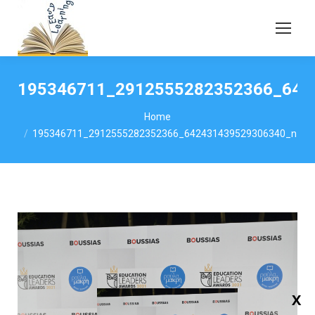
195346711_2912555282352366_642
You are here:
Home
195346711_2912555282352366_642431439529306340_n