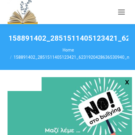
158891402_2851511405123421_623
You are here:
Home
158891402_2851511405123421_6231920428636530940_n