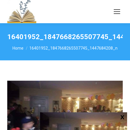
16401952_1847668265507745_1447
You are here:
Home
16401952_1847668265507745_1447684208_n