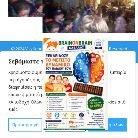
© 2024 VillyKondylidou.gr | Easy Learning · All Rights Reserved
Σεβόμαστε την ιδιωτικότητά σας
Χρησιμοποιούμε cookies για να βελτιώσουμε την εμπειρία
περιήγησής σας, να προβάλλουμε εξατομικευμένες
διαφημίσεις ή περιεχόμενο και να αναλύουμε την
επισκεψιμότητά μας. Κάνοντας κλικ στην επιλογή
«Αποδοχή Όλων», συναινείτε στη χρήση των cookies από
εμάς.
Προσαρμογή
Απόρριψη όλων
Αποδοχή όλων