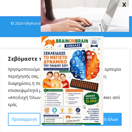
© 2024 VillyKondylidou.gr | Easy Learning · All Rights Reserved
Σεβόμαστε την ιδιωτικότητά σας
Χρησιμοποιούμε cookies για να βελτιώσουμε την εμπειρία
περιήγησής σας, να προβάλλουμε εξατομικευμένες
διαφημίσεις ή περιεχόμενο και να αναλύουμε την
επισκεψιμότητά μας. Κάνοντας κλικ στην επιλογή
«Αποδοχή Όλων», συναινείτε στη χρήση των cookies από
εμάς.
Προσαρμογή
Απόρριψη όλων
Αποδοχή όλων