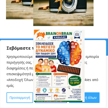
© 2024 VillyKondylidou.gr | Easy Learning · All Rights Reserved
Σεβόμαστε την ιδιωτικότητά σας
Χρησιμοποιούμε cookies για να βελτιώσουμε την εμπειρία
περιήγησής σας, να προβάλλουμε εξατομικευμένες
διαφημίσεις ή περιεχόμενο και να αναλύουμε την
επισκεψιμότητά μας. Κάνοντας κλικ στην επιλογή
«Αποδοχή Όλων», συναινείτε στη χρήση των cookies από
εμάς.
Προσαρμογή
Απόρριψη όλων
Αποδοχή όλων