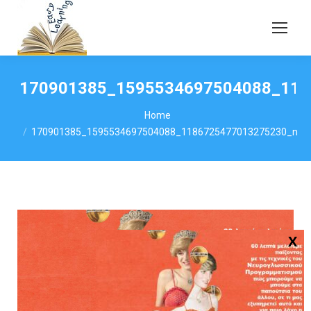
170901385_1595534697504088_118
You are here:
Home
170901385_1595534697504088_1186725477013275230_n