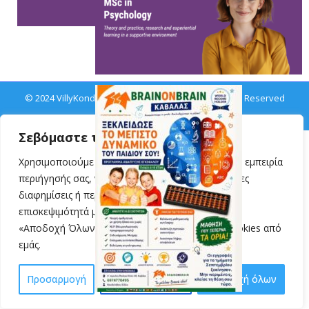
© 2024 VillyKondylidou.gr | Easy Learning · All Rights Reserved
Σεβόμαστε την ιδιωτικότητά σας
Χρησιμοποιούμε cookies για να βελτιώσουμε την εμπειρία
περιήγησής σας, να προβάλλουμε εξατομικευμένες
διαφημίσεις ή περιεχόμενο και να αναλύουμε την
επισκεψιμότητά μας. Κάνοντας κλικ στην επιλογή
«Αποδοχή Όλων», συναινείτε στη χρήση των cookies από
εμάς.
Προσαρμογή
Απόρριψη όλων
Αποδοχή όλων