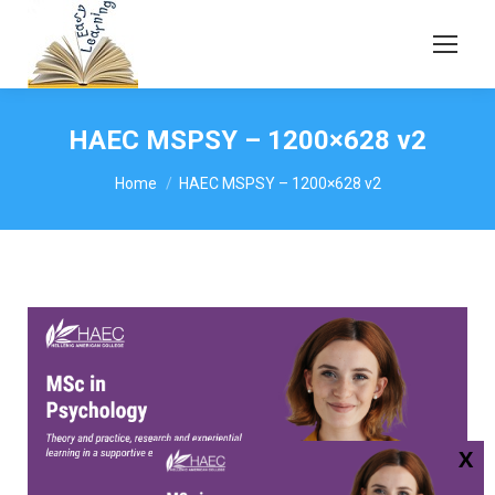
HAEC MSPSY – 1200×628 v2
You are here:
Home
HAEC MSPSY – 1200×628 v2