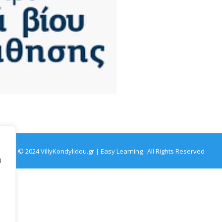
© 2024 VillyKondylidou.gr | Easy Learning · All Rights Reserved
α