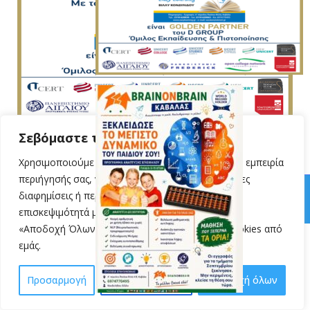
Σεβόμαστε την ιδιωτικότητά σας
Χρησιμοποιούμε cookies για να βελτιώσουμε την εμπειρία
περιήγησής σας, να προβάλλουμε εξατομικευμένες
© 2024 VillyKondylidou.gr | Easy Learning · All Rights Reserved
διαφημίσεις ή περιεχόμενο και να αναλύουμε την
επισκεψιμότητά μας. Κάνοντας κλικ στην επιλογή
«Αποδοχή Όλων», συναινείτε στη χρήση των cookies από
εμάς.
Προσαρμογή
Απόρριψη όλων
Αποδοχή όλων