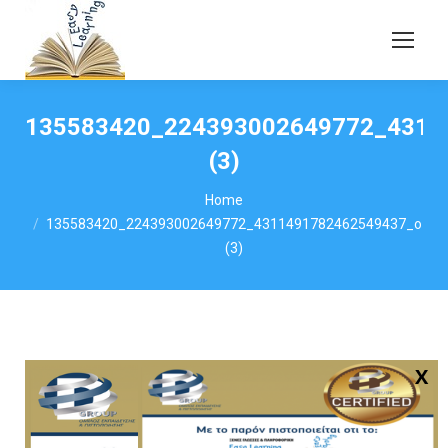
135583420_224393002649772_4311
(3)
You are here:
Home
135583420_224393002649772_4311491782462549437_o
(3)