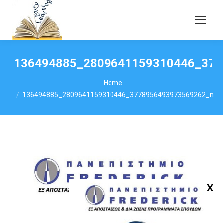
136494885_2809641159310446_377
You are here:
Home
136494885_2809641159310446_3778956493973569262_n