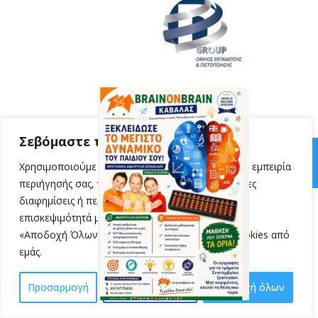
Σεβόμαστε την ιδιωτικότητά σας
© 2024 VillyKondylidou.gr | Easy Learning · All Rights Reserved
Χρησιμοποιούμε cookies για να βελτιώσουμε την εμπειρία
περιήγησής σας, να προβάλλουμε εξατομικευμένες
διαφημίσεις ή περιεχόμενο και να αναλύουμε την
επισκεψιμότητά μας. Κάνοντας κλικ στην επιλογή
«Αποδοχή Όλων», συναινείτε στη χρήση των cookies από
εμάς.
Προσαρμογή
Απόρριψη όλων
Αποδοχή όλων