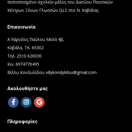
πιστοποιημένο σχολείο-μέλος του Δικτύου Ποιοτικών
Κέντρων Ξένων Γλωσσών QLS στο Ν. Καβάλας.
Επικοινωνία
Α΄ πάροδος Παύλου Μελά 4β,
Καβάλα, ΤΚ. 65302
Τηλ. 2510 620030
Κιν. 6974770495
Βίλλυ Κονδυλίδου villykondylidou@gmail.com
Ακολουθήστε μας
Πληροφορίες