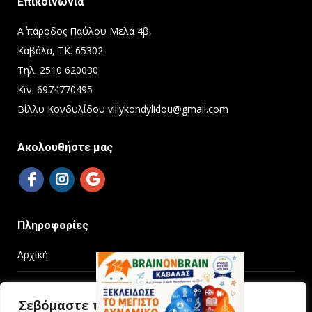
Επικοινωνία
Α΄ πάροδος Παύλου Μελά 4β,
Καβάλα, ΤΚ. 65302
Τηλ. 2510 620030
Κιν. 6974770495
Βίλλυ Κονδυλίδου villykondylidou@gmail.com
Ακολουθήστε μας
Πληροφορίες
Αρχική
Όροι χρήσης
Σεβόμαστε την ιδιωτικότητά σας