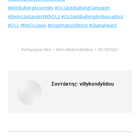
#AntiBullyingAssembly
#QLSAntiBullyingCampaign
#BeAnUpstanderWithQLS
#QLSAntibullyingAmbassadors
#QLS
#theQLSway
#inspiringexcellence
#DianaAward
Κατηγορία:
Νέα
Από
villykondylidou
05/10/2021
Συντάκτης:
villykondylidou
Post