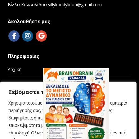
Βίλλυ Κονδυλίδου villykondylidou@gmail.com
Ακολουθήστε μας
Πληροφορίες
Αρχική
Όροι χρήσης
Σεβόμαστε την ιδιωτικότητά σας
Πολιτική απορρήτου
Χρησιμοποιούμε cookies για να βελτιώσουμε την εμπειρία
περιήγησής σας, να προβάλλουμε εξατομικευμένες
Οδηγίες τηλεμαθήματος
διαφημίσεις ή περιεχόμενο και να αναλύουμε την
επισκεψιμότητά μας. Κάνοντας κλικ στην επιλογή
Επικοινωνία
«Αποδοχή Όλων», συναινείτε στη χρήση των cookies από