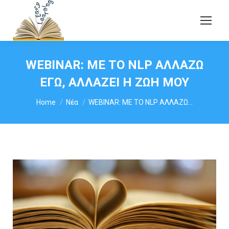
WEBINAR: ΜΕ ΤΟ NLP ΑΛΛΑΖΩ
ΕΓΩ, ΑΛΛΑΖΕΙ Η ΖΩΗ ΜΟΥ
You are here:
Home
Νέα
WEBINAR: ΜΕ ΤΟ NLP ΑΛΛΑΖΩ…