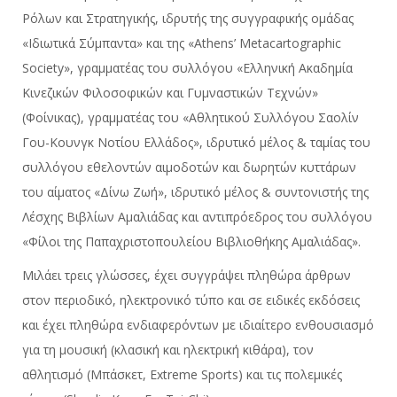
Ρόλων και Στρατηγικής, ιδρυτής της συγγραφικής ομάδας
«Ιδιωτικά Σύμπαντα» και της «Athens’ Metacartographic
Society», γραμματέας του συλλόγου «Ελληνική Ακαδημία
Κινεζικών Φιλοσοφικών και Γυμναστικών Τεχνών»
(Φοίνικας), γραμματέας του «Αθλητικού Συλλόγου Σαολίν
Γου-Κουνγκ Νοτίου Ελλάδος», ιδρυτικό μέλος & ταμίας του
συλλόγου εθελοντών αιμοδοτών και δωρητών κυττάρων
του αίματος «Δίνω Ζωή», ιδρυτικό μέλος & συντονιστής της
Λέσχης Βιβλίων Αμαλιάδας και αντιπρόεδρος του συλλόγου
«Φίλοι της Παπαχριστοπουλείου Βιβλιοθήκης Αμαλιάδας».
Μιλάει τρεις γλώσσες, έχει συγγράψει πληθώρα άρθρων
στον περιοδικό, ηλεκτρονικό τύπο και σε ειδικές εκδόσεις
και έχει πληθώρα ενδιαφερόντων με ιδιαίτερο ενθουσιασμό
για τη μουσική (κλασική και ηλεκτρική κιθάρα), τον
αθλητισμό (Μπάσκετ, Extreme Sports) και τις πολεμικές